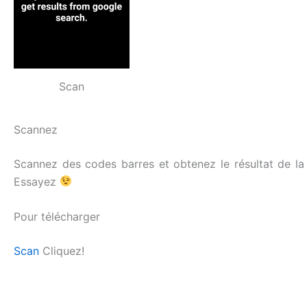
Scan
Scannez
Scannez des codes barres et obtenez le résultat de la 
Essayez
Pour télécharger
Scan
Cliquez!