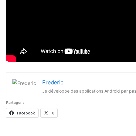
Frederic
Je développe des applications Android par pass
Partager :
Facebook
X