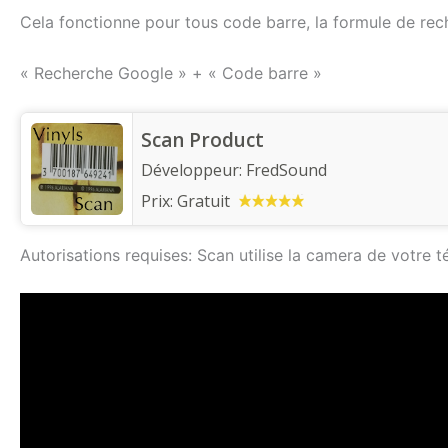
Cela fonctionne pour tous code barre, la formule de rech
« Recherche Google » + « Code barre »
Scan Product
Développeur:
FredSound
Prix:
Gratuit
Autorisations requises: Scan utilise la camera de votre t