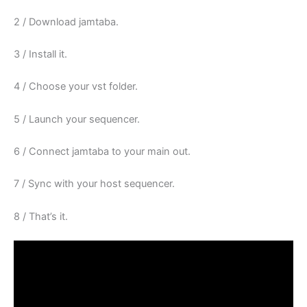
2 / Download jamtaba.
3 / Install it.
4 / Choose your vst folder.
5 / Launch your sequencer.
6 / Connect jamtaba to your main out.
7 / Sync with your host sequencer.
8 / That’s it.