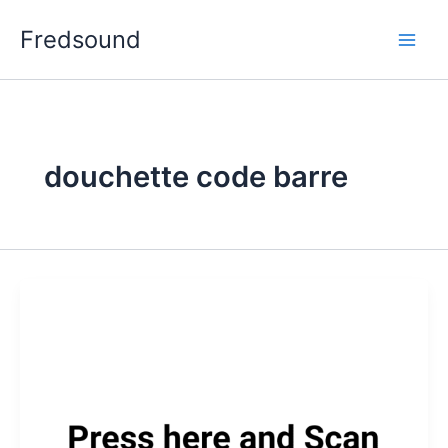
Aller
Fredsound
au
contenu
douchette code barre