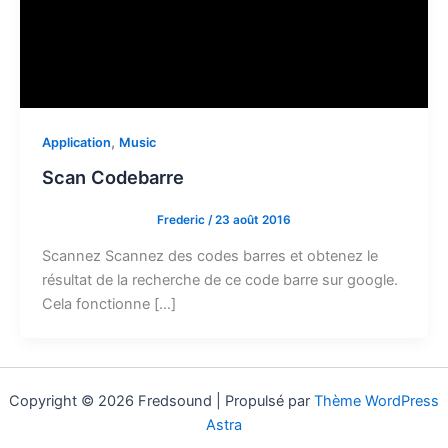
,
Application
Music
Scan Codebarre
Frederic
/
23 août 2016
Scannez Scannez des codes barres et obtenez le
résultat de la recherche de ce code barre sur google.
Cela fonctionne […]
Copyright © 2026 Fredsound | Propulsé par
Thème WordPress
Astra