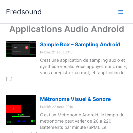
Aller
Fredsound
au
contenu
Applications Audio Android
Sample Box – Sampling Android
Publié: 21 août 2016
C’est une application de sampling audio et
synthèse vocale. Vous appuyez sur « rec »,
vous enregistrez un mot, et l’application le
[…]
Métronome Visuel & Sonore
Publié: 22 août 2016
C’est un Métronome Android, le tempo du
metronome peut varier de 20 a 220
Battements par minute (BPM). Le