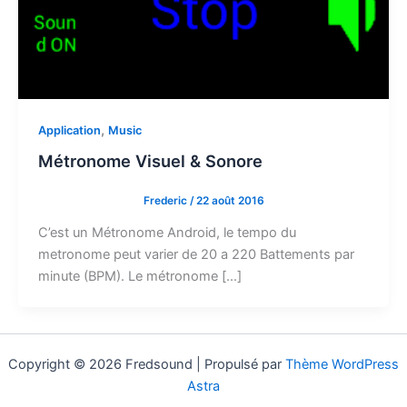
,
Application
Music
Métronome Visuel & Sonore
Frederic
/
22 août 2016
C’est un Métronome Android, le tempo du
metronome peut varier de 20 a 220 Battements par
minute (BPM). Le métronome […]
Copyright © 2026 Fredsound | Propulsé par
Thème WordPress
Astra