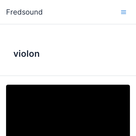
Aller
Fredsound
au
contenu
violon