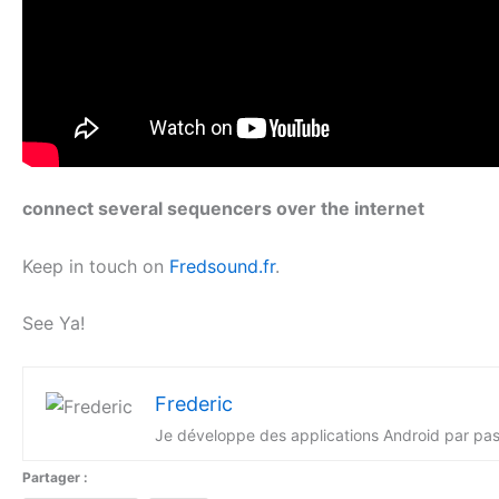
connect several sequencers over the internet
Keep in touch on
Fredsound.fr
.
See Ya!
Frederic
Je développe des applications Android par pass
Partager :