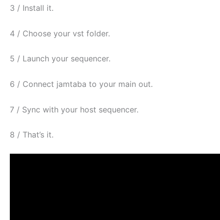
3 / Install it.
4 / Choose your vst folder.
5 / Launch your sequencer.
6 / Connect jamtaba to your main out.
7 / Sync with your host sequencer.
8 / That’s it.