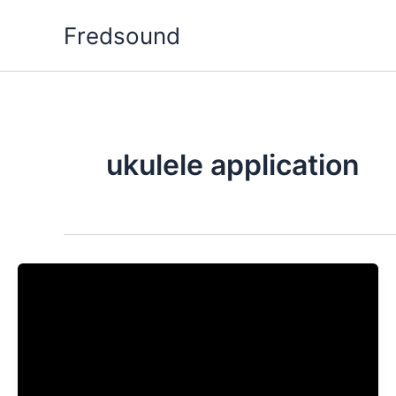
Aller
Fredsound
au
contenu
ukulele application