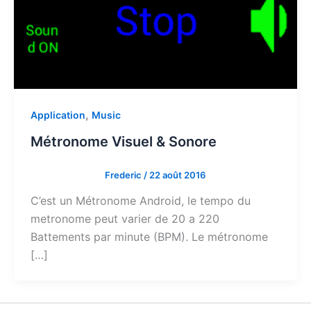
,
Application
Music
Métronome Visuel & Sonore
Frederic
/
22 août 2016
C’est un Métronome Android, le tempo du
metronome peut varier de 20 a 220
Battements par minute (BPM). Le métronome
[…]