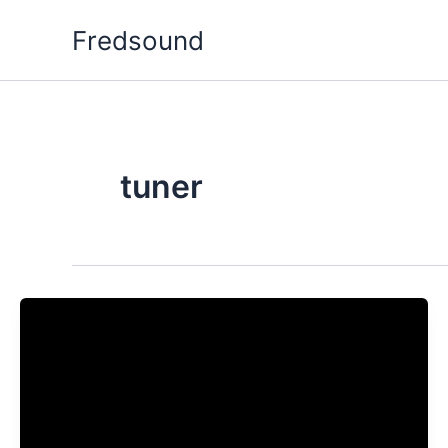
Aller
Fredsound
au
contenu
tuner