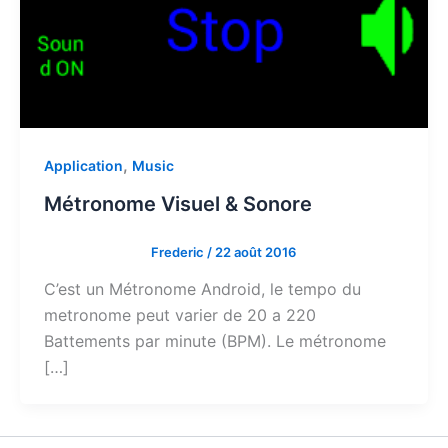
,
Application
Music
Métronome Visuel & Sonore
Frederic
/
22 août 2016
C’est un Métronome Android, le tempo du
metronome peut varier de 20 a 220
Battements par minute (BPM). Le métronome
[…]