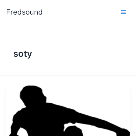
Aller
Fredsound
au
contenu
soty