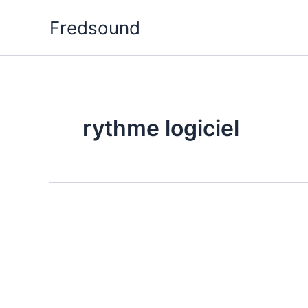
Aller
Fredsound
au
contenu
rythme logiciel