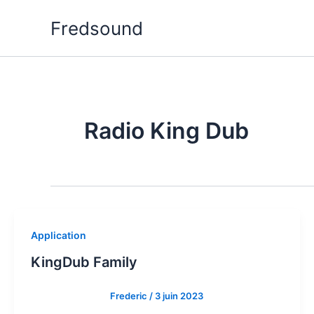
Aller
Fredsound
au
contenu
Radio King Dub
Application
KingDub Family
Frederic
/
3 juin 2023