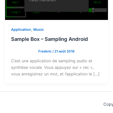
,
Application
Music
Sample Box – Sampling Android
Frederic
/
21 août 2016
C’est une application de sampling audio et
synthèse vocale. Vous appuyez sur « rec »,
vous enregistrez un mot, et l’application le […]
Copy