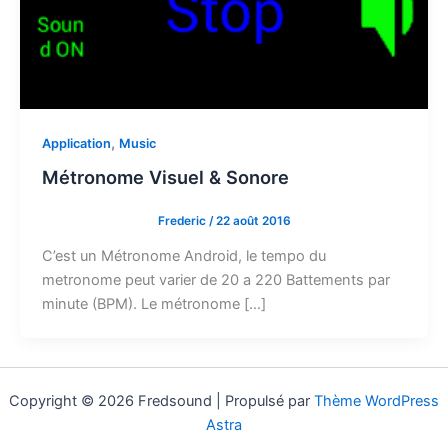
,
Application
Music
Métronome Visuel & Sonore
Frederic
/
22 août 2016
C’est un Métronome Android, le tempo du
metronome peut varier de 20 a 220 Battements par
minute (BPM). Le métronome […]
Copyright © 2026 Fredsound | Propulsé par
Thème WordPress
Astra