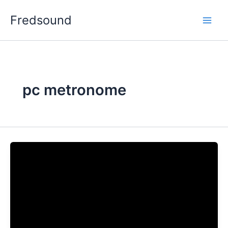
Aller
Fredsound
au
contenu
pc metronome