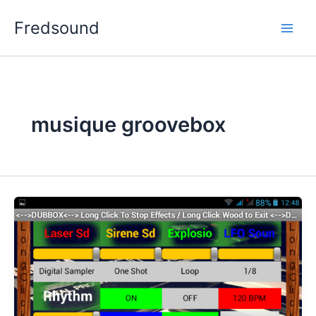
Aller
Fredsound
au
contenu
musique groovebox