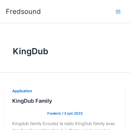
Aller
Fredsound
au
contenu
KingDub
Application
KingDub Family
Frederic
/
3 juin 2023
Kingdub family Ecoutez la radio KingDub family avec