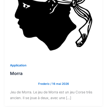
Application
Morra
Frederic
/
16 mai 2026
Jeu de Morra. Le jeu de Morra est un jeu Corse très
ancien. Il se joue à deux, avec une […]