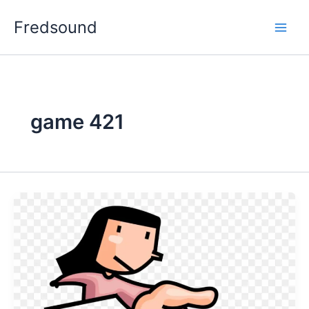
Aller
Fredsound
au
contenu
game 421