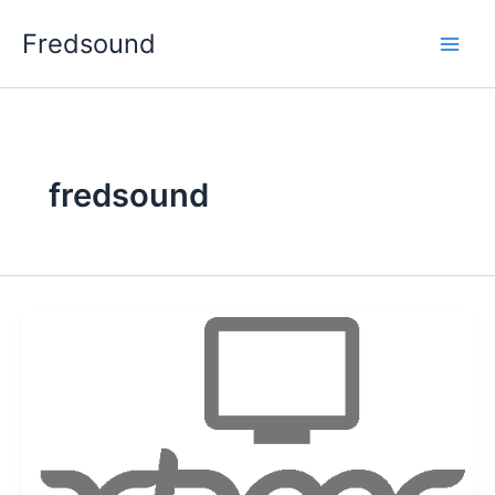
Aller
Fredsound
au
contenu
fredsound