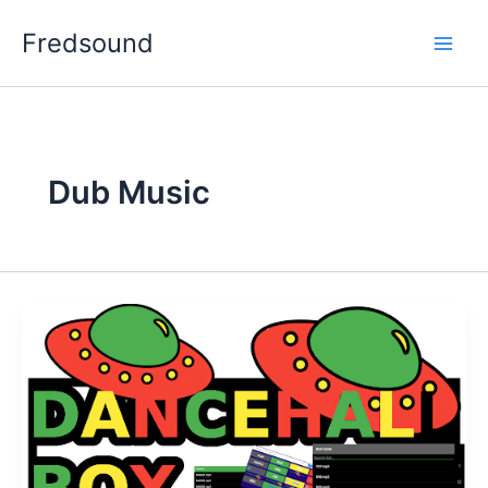
Aller
Fredsound
au
contenu
Dub Music