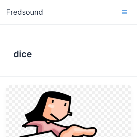
Aller
Fredsound
au
contenu
dice