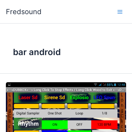
Aller
Fredsound
au
contenu
bar android