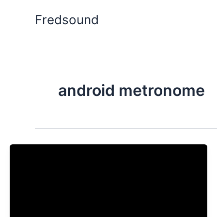
Aller
Fredsound
au
contenu
android metronome