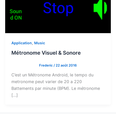
,
Application
Music
Métronome Visuel & Sonore
Frederic
/
22 août 2016
C’est un Métronome Android, le tempo du
metronome peut varier de 20 a 220
Battements par minute (BPM). Le métronome
[…]