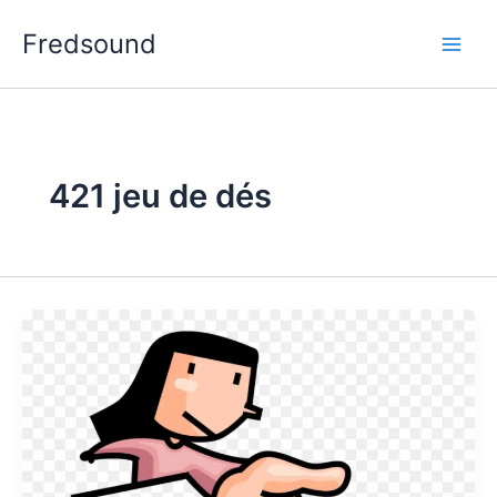
Aller
Fredsound
au
contenu
421 jeu de dés