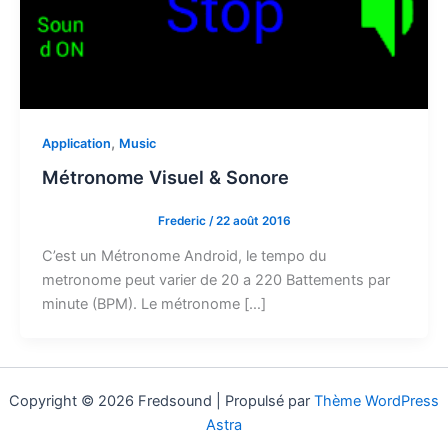
,
Application
Music
Métronome Visuel & Sonore
Frederic
/
22 août 2016
C’est un Métronome Android, le tempo du
metronome peut varier de 20 a 220 Battements par
minute (BPM). Le métronome […]
Copyright © 2026 Fredsound | Propulsé par
Thème WordPress
Astra