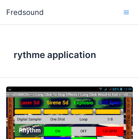
Aller
Fredsound
au
contenu
rythme application