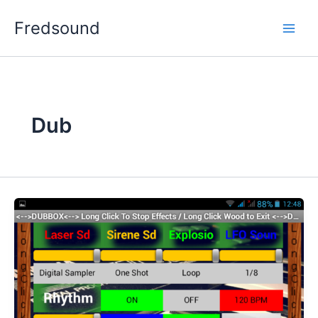
Aller
Fredsound
au
contenu
Dub