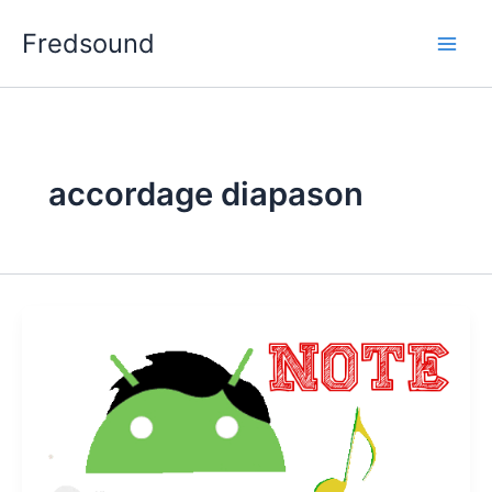
Aller
Fredsound
au
contenu
accordage diapason