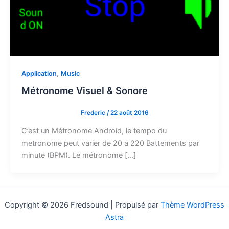
,
Application
Music
Métronome Visuel & Sonore
Frederic
/
22 août 2016
C’est un Métronome Android, le tempo du
metronome peut varier de 20 a 220 Battements par
minute (BPM). Le métronome […]
Copyright © 2026 Fredsound | Propulsé par
Thème WordPress
Astra