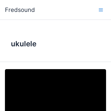
Aller
Fredsound
au
contenu
ukulele