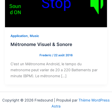
,
Application
Music
Métronome Visuel & Sonore
Frederic
/
22 août 2016
C’est un Métronome Android, le tempo du
metronome peut varier de 20 a 220 Battements par
minute (BPM). Le métronome […]
Copyright © 2026 Fredsound | Propulsé par
Thème WordPress
Astra