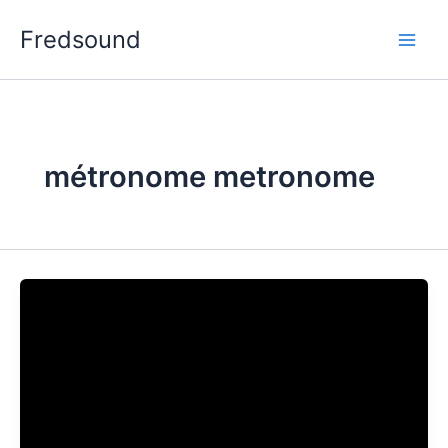
Aller
Fredsound
au
contenu
métronome metronome